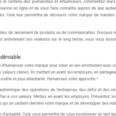
le contenu des journalistes et influenceurs, commentez leurs ar
sence en ligne et de vous faire connaître auprès de leur audienc
és. Cela leur permettra de découvrir votre marque de manière 
des de lancement de produits ou de communication. Envoyez-le
n entretenant ces relations sur le long terme, vous vous assure
ndéniable
l d’humaniser votre marque pour créer un lien émotionnel avec 
s valeurs claires. En mettant en avant les employés, en partagea
essible et plus attachante. Humanisez votre approche !
authentique des opérations de l’entreprise, des défis et des réu
ifier à vos valeurs. Mettez en avant les employés. Présentez l
es qui se cachent derrière votre marque et de développer des rel
actualité. Cela vous permettra de vous positionner en tant que l