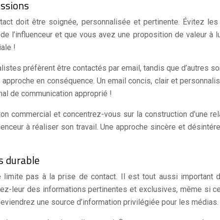
essions
tact doit être soignée, personnalisée et pertinente. Évitez l
e l’influenceur et que vous avez une proposition de valeur à lui
ale !
listes préfèrent être contactés par email, tandis que d’autres s
approche en conséquence. Un email concis, clair et personnalisé, 
anal de communication approprié !
ton commercial et concentrez-vous sur la construction d’une re
nfluenceur à réaliser son travail. Une approche sincère et désint
ès durable
limite pas à la prise de contact. Il est tout aussi important 
ffrez-leur des informations pertinentes et exclusives, même si
iendrez une source d’information privilégiée pour les médias. C